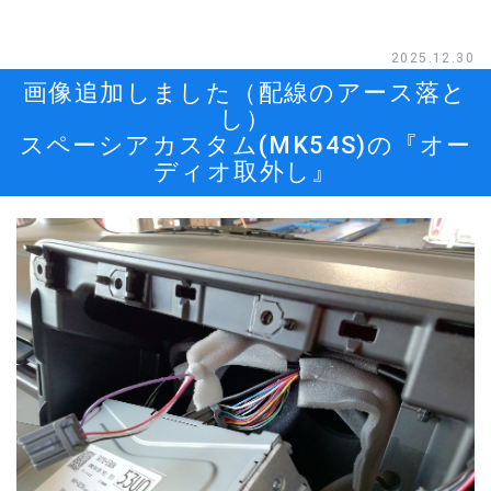
2025.12.30
画像追加しました（配線のアース落と
し）
スペーシアカスタム(MK54S)の『オー
ディオ取外し』