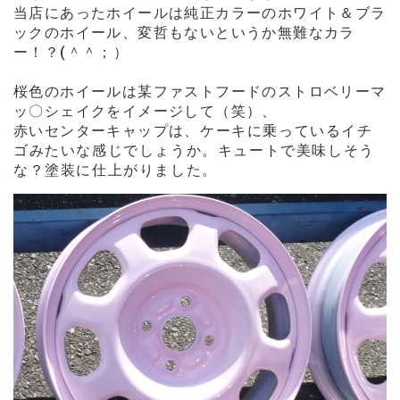
当店にあったホイールは純正カラーのホワイト＆ブラ
ックのホイール、変哲もないというか無難なカラ
ー！？(＾＾；
）
桜色のホイールは
某ファストフードのストロベリーマ
ッ〇シェイクをイメージして（笑）、
赤いセンターキャップは
、
ケーキに乗っているイチ
ゴみたいな感じでしょうか。キュートで美味しそう
な？塗装に仕上がりました。