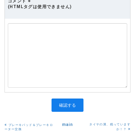
コメント
※
(HTMLタグは使用できません)
«
main
タイヤの溝、残っています
ブレーキパッド＆ブレーキロ
»
ーター交換
か！？