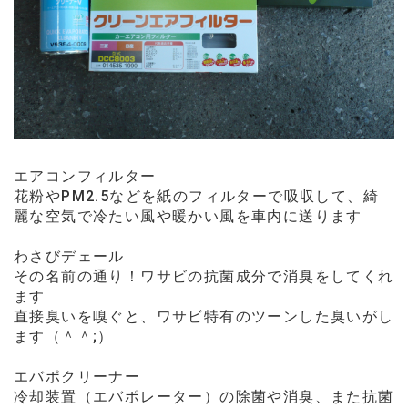
エアコンフィルター
花粉やPM2.5などを紙のフィルターで吸収して、綺
麗な空気で冷たい風や暖かい風を車内に送ります
わさびデェール
その名前の通り！ワサビの抗菌成分で消臭をしてくれ
ます
直接臭いを嗅ぐと、ワサビ特有のツーンした臭いがし
ます（＾＾;）
エバポクリーナー
冷却装置（エバポレーター）の除菌や消臭、また抗菌