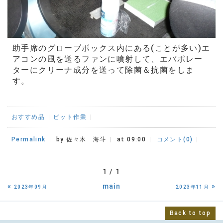
助手席のグローブボックス内にある(ことが多い)エ
アコンの風を送るファンに噴射して、エバポレー
ターにクリーナ成分を送って
除菌＆抗菌をしま
す
。
おすすめ品
ピット作業
Permalink
by 佐々木 海斗
at 09:00
コメント(0)
1 / 1
«
main
»
2023年09月
2023年11月
Back to top