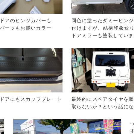
ドアのヒンジカバーも
同色に塗った
ダミーヒンジ
パーツもお揃いカラー
付けますが、
結構印象変
ドアミラーも塗装していま
ドアにも
スカッフプレート
最終的にスペアタイヤを取
取らないか？という話にな