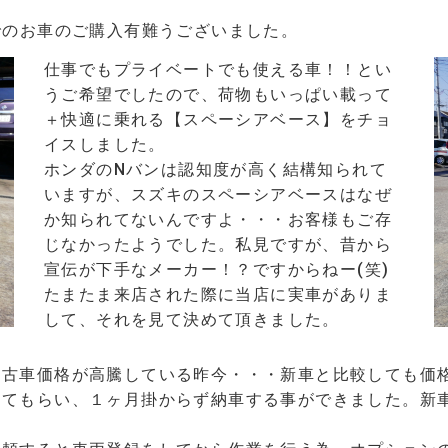
でのお車のご購入有難うございました。
仕事でもプライベートでも使える車！！とい
うご希望でしたので、
荷物もいっぱい載って
＋快適に乗れる【
スペーシアベース】をチョ
イスしました。
ホンダの
Nバンは認知度が高く結構知られて
いますが、スズキのスペーシア
ベースはなぜ
か知られてないんで
すよ・・・
お客様もご存
じなかったようでした。私見ですが、
昔から
宣伝が下手なメーカー！？
ですからねー(笑)
たまたま来店された際に当店に実車がありま
して、それを見て
決めて頂きました。
中古車価格が
高騰している昨今・・・
新車と比較しても価
ってもらい、１ヶ月掛からず納車する事ができました。
新