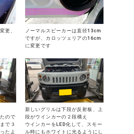
変更、
ノーマルスピーカーは直径13cm
ですが、カロッツェリアの16cm
に変更です
新しいグリルは下段が反射板、上
たので
段がウインカーの
２段構え
まで
３
ウインカーをLED化して、
スモー
ったよ
ル時にもホワイトに光るようにし