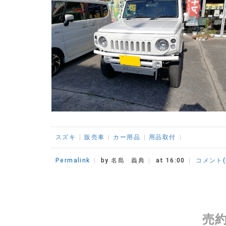
スズキ
販売車
カー用品
用品取付
Permalink
by 名島 義典
at 16:00
コメント(
売