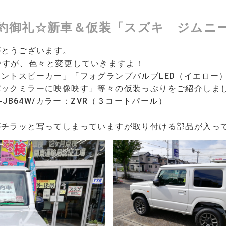
約御礼☆新車＆仮装「スズキ ジムニ
がとうございます。
ですが、色々と変更していきますよ！
ントスピーカー」「フォグランプバルブLED（イエロー
バックミラーに映像映す」等々の仮装っぷりを
ご紹介しま
-JB64W/
カラー：ZVR（３コートパール）
がチラッと写ってしまっていますが
取り付ける部品が入っ