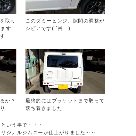
を
取り
このダミーヒンジ、隙間の調整が
ります
シビアです( ´艸｀)
す
るか？
最終的には
ブラケットまで取って
り
落ち着きました
っという事で・・・
オリジナルジムニーが仕上がりました～～