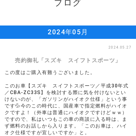
ブログ
2024年05月
2024.05.27
売約御礼「スズキ スイフトスポーツ」
この度はご購入有難うございました。
このお車【
スズキ スイフトスポーツ／
平成30年式
／
CBA-ZC33S】を検討する際に
気を付けないとい
けないのが、「
ガソリンが
ハイオク仕様」という事
です💦
今のこの時代に、国産車で指定燃料がハイオ
クですよ！（外車は普通にハイオクですけどｗｗ）
ですので、
私はいつもこの車の商談に入る時は、ま
ず燃料のお話しから入ります。
「このお車は、ハイ
オク仕様ですが宜しいですか」と。