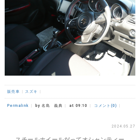
販売車
スズキ
Permalink
by 名島 義典
at 09:10
コメント(0)
2024.05.27
スチールホイールだってオシャンティー