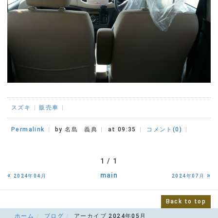
スズキ
販売車
Permalink
by 名島 義典
at 09:35
コメント(0)
1 / 1
«
main
»
2024年04月
2024年07月
Back to top
ホーム
ブログ
アーカイブ 2024年05月