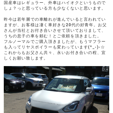
国産車はレギュラー、外車はハ
イオクというもので
しょ？っ
と
思っている方も少なくないと思います。
昨今は若年層での車離れが進んでいると言われてい
ますが、
お客様は
凄く車好きな
20代の
好青年
。
お父
さんが当社とお付き合いさせて頂いておりまして、
うちの息子の車を頼む！とご依頼を頂きました。
フルノーマルでご購入頂きましたが、もうマフラー
も入ってリヤスポイラーも変わっています(^_-)-☆
これからもお父さん共々、永いお付き合いの程、宜
しくお願い致します。