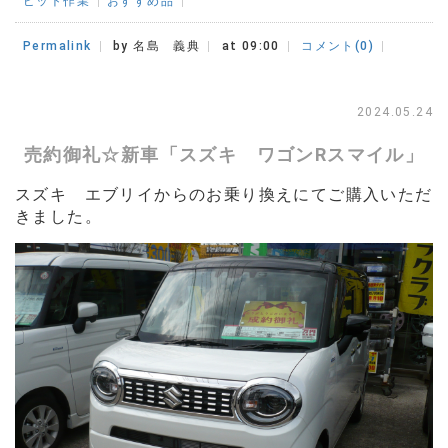
ピット作業
おすすめ品
Permalink
by 名島 義典
at 09:00
コメント(0)
2024.05.24
売約御礼☆新車「スズキ ワゴンRスマイル」
スズキ エブリイからのお乗り換えにてご購入いただ
きました。